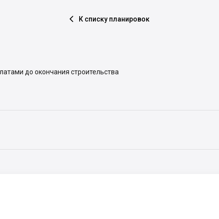
К списку планировок

платами до окончания строительства