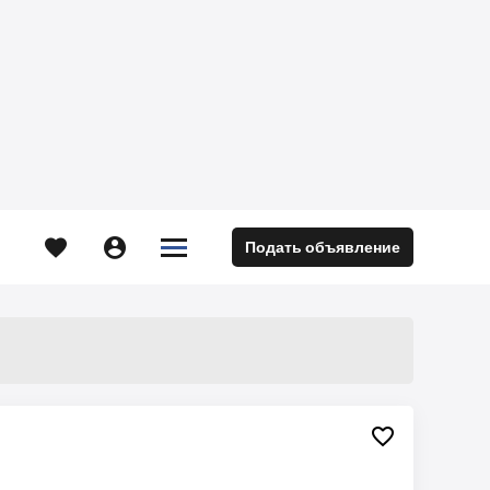





Подать объявление
м
