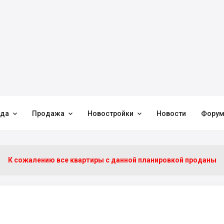



нда
Продажа
Новостройки
Новости
Фору
К сожалению все квартиры c данной планировкой проданы