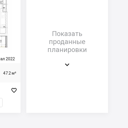
Показать
проданные
планировки
ртал 2022

47.2 м²
