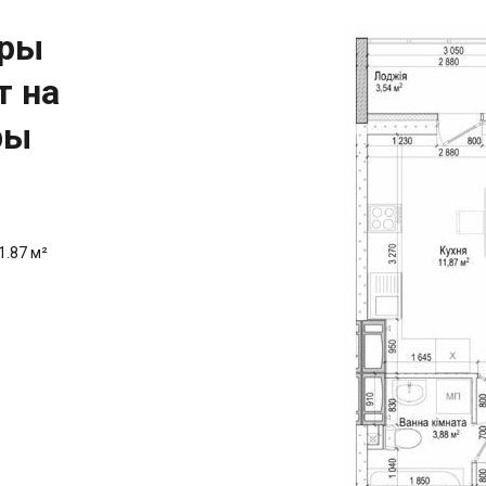
иры
т на
ры
1.87 м²