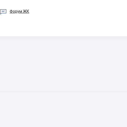

Форум ЖК