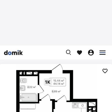









