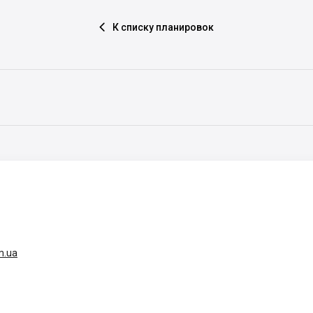
К списку планировок

m.ua