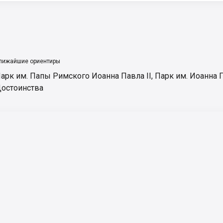
лижайшие ориентиры
арк им. Папы Римского Иоанна Павла ІІ
,
Парк им. Иоанна П
остоинства