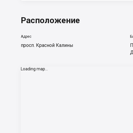
Расположение
Адрес
Б
просп. Красной Калины
П
Д
Loading map...