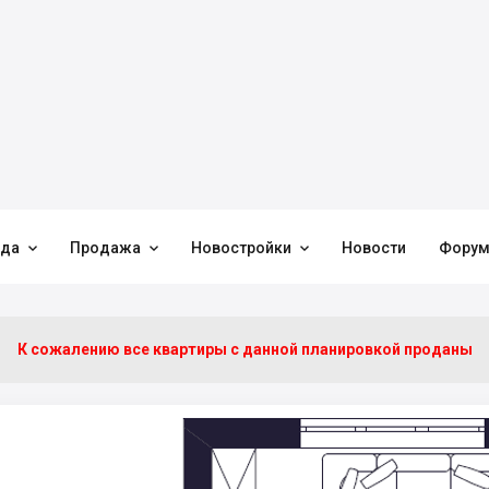



нда
Продажа
Новостройки
Новости
Фору
К сожалению все квартиры c данной планировкой проданы