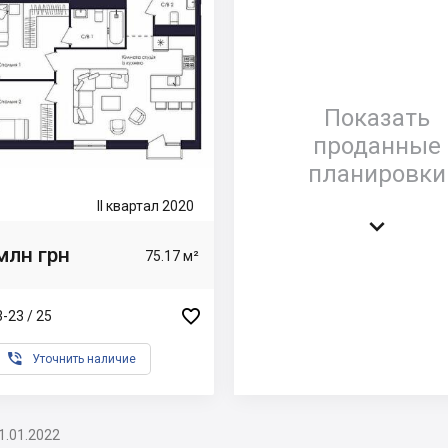
Показать
проданные
планировки
II квартал 2020

млн грн
75.17 м²

-23 / 25

Уточнить наличие
1.01.2022