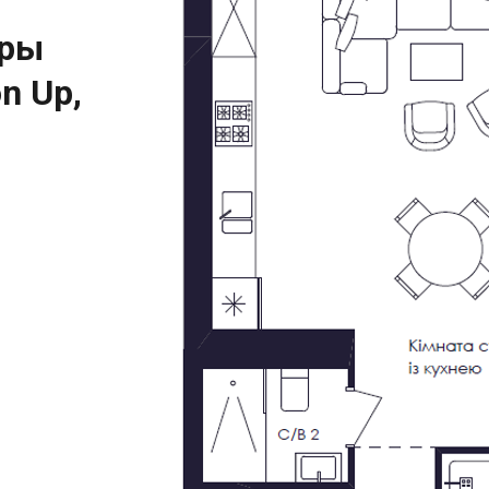
иры
n Up,