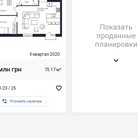
Показать
проданные
планировки
II квартал 2020

млн грн
75.17 м²

-23 / 25

Уточнить наличие