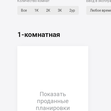
Количество комнат
Ввод в эксплу
Все
1К
2К
3К
2ур
Любое врем
1-комнатная
Показать
проданные
планировки