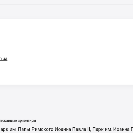
m.ua
лижайшие ориентиры
арк им. Папы Римского Иоанна Павла ІІ
,
Парк им. Иоанна П