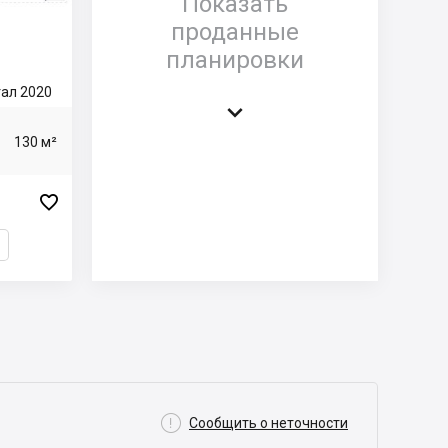
Показать
проданные
планировки
тал 2020

130 м²


Сообщить о неточности