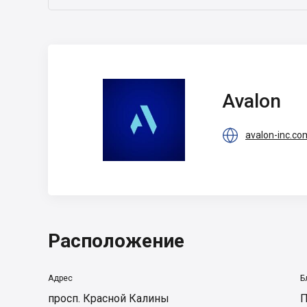
Avalon
Avalon

avalon-inc.co
Расположение
Адрес
Б
просп. Красной Калины
П