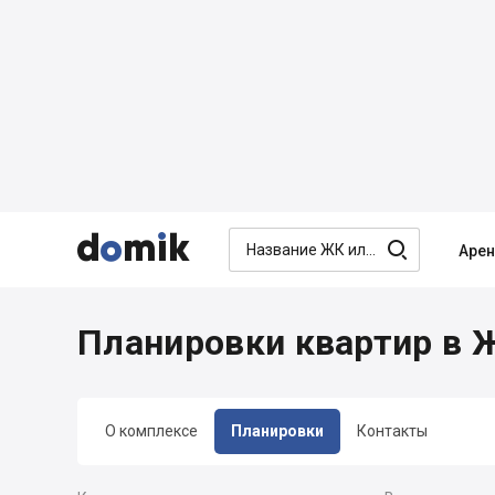




Аре
Планировки квартир в Ж
О комплексе
Планировки
Контакты