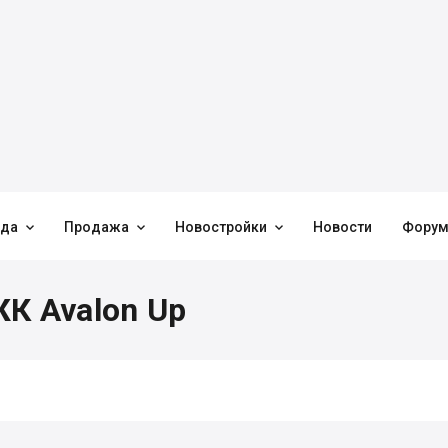



нда
Продажа
Новостройки
Новости
Фору
К Avalon Up