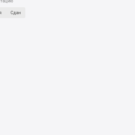
атацию
я
Сдан