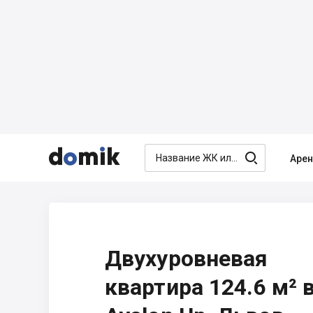




Аре
Двухуровневая
квартира 124.6 м² 