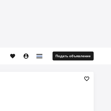





Подать объявление
м
