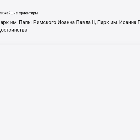
лижайшие ориентиры
арк им. Папы Римского Иоанна Павла ІІ
,
Парк им. Иоанна П
остоинства