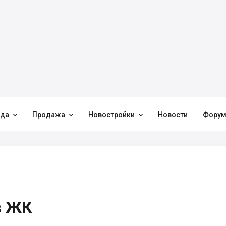



нда
Продажа
Новостройки
Новости
Фору
в ЖК