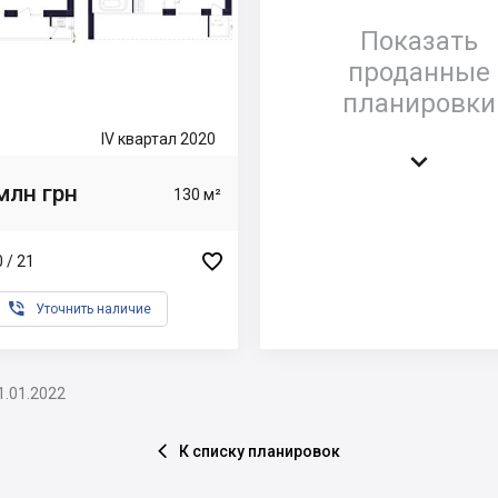
Показать
проданные
планировки
IV квартал 2020

млн грн
130 м²

 / 21

Уточнить наличие
1.01.2022
К списку планировок
