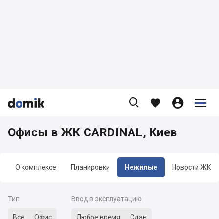









Офисы в ЖК CARDINAL, Киев
О комплексе
Планировки
Нежилые
Новости ЖК
Тип
Ввод в эксплуатацию
Все
Офис
Любое время
Сдан