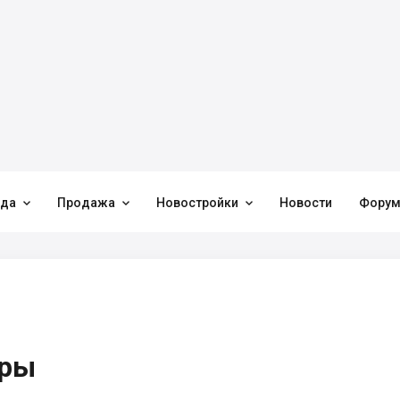



нда
Продажа
Новостройки
Новости
Фору
иры