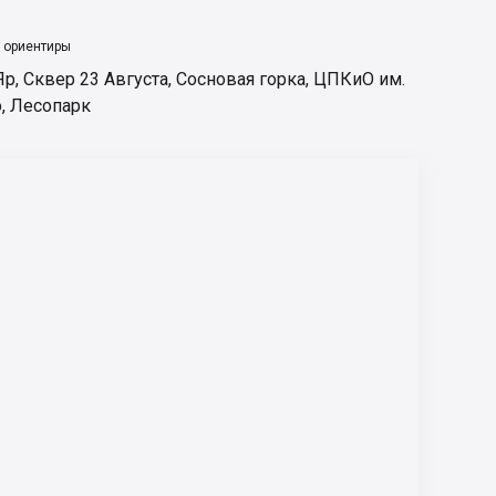
 ориентиры
Яр
,
Сквер 23 Августа
,
Сосновая горка
,
ЦПКиО им.
о
,
Лесопарк