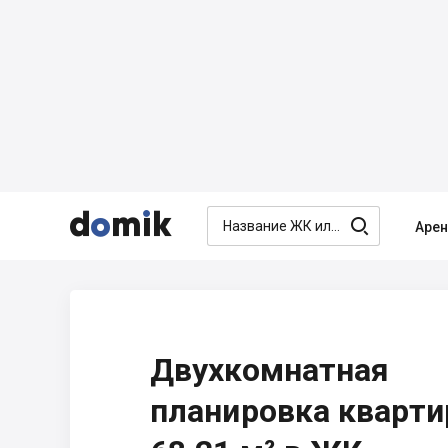




Аре
Двухкомнатная
планировка кварт