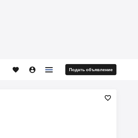





Подать объявление
м
