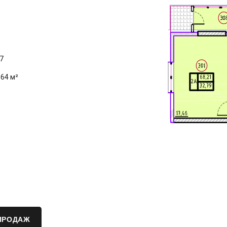
в
7
.64 м²
ПРОДАЖ