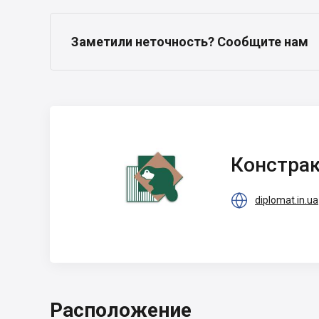
Заметили неточность? Сообщите нам
Констракшн
Групп
Констра
Интернэшнл

diplomat.in.ua
Расположение