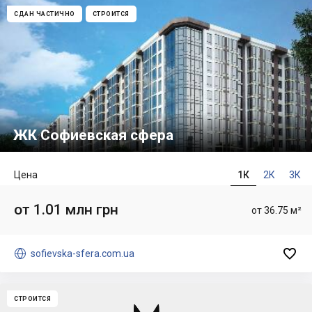
СДАН ЧАСТИЧНО
СТРОИТСЯ
ЖК Софиевская сфера
Цена
1К
2К
3К
от 1.01 млн грн
от 36.75 м²


sofievska-sfera.com.ua
СТРОИТСЯ