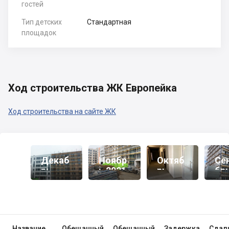
гостей
Тип детских
Стандартная
площадок
Ход строительства ЖК Европейка
Ход строительства на сайте ЖК
Декаб
Ноябр
Октяб
Се
Рь
Ь 2021
Рь
Бр
2021
2021
20
Название
Обещанный
Обещанный
Задержка
Сдал