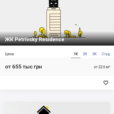
ЖК Petrivsky Residence
Цена
1К
2К
3К
Студ
от 655 тыс грн
от 22.6 м²
