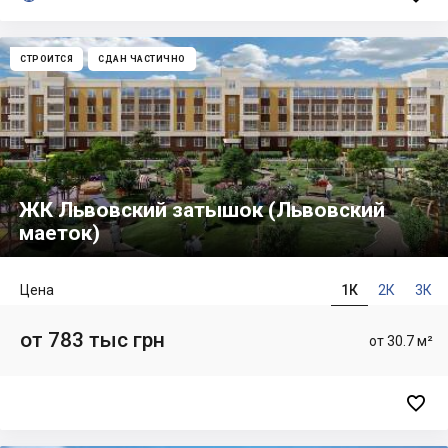
СТРОИТСЯ
СДАН ЧАСТИЧНО
ЖК Львовский затышок (Львовский
маеток)
Цена
1К
2К
3К
от 783 тыс грн
от 30.7 м²
