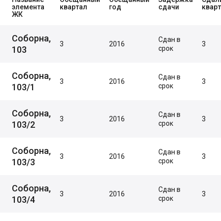
элемента
квартал
год
сдачи
квар
ЖК
Соборна,
Сдан в
3
2016
3
103
срок
Соборна,
Сдан в
3
2016
3
103/1
срок
Соборна,
Сдан в
3
2016
3
103/2
срок
Соборна,
Сдан в
3
2016
3
103/3
срок
Соборна,
Сдан в
3
2016
3
103/4
срок