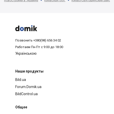
Новостройки в Украине
Киевская обл.
Киево-Святошинский район



Позвонить
+380(98) 656 34 02
Работаем
Пн-Пт с 9:00 до 18:00
Українською
Наши продукты
Bild.ua
Forum.Domik.ua
BildControl.ua
Общее