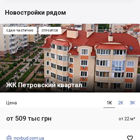
Новостройки рядом
СДАН ЧАСТИЧНО
СТРОИТСЯ
ЖК Петровский квартал
Цена
1К
2К
3К
от 509 тыс грн
от 22 м²


novbud.com.ua