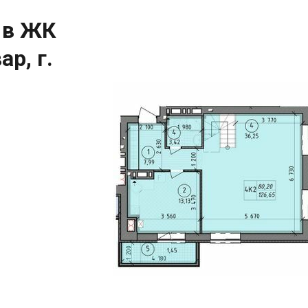
 в ЖК
р, г.