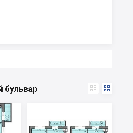
й бульвар

