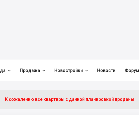



нда
Продажа
Новостройки
Новости
Фору
К сожалению все квартиры c данной планировкой проданы