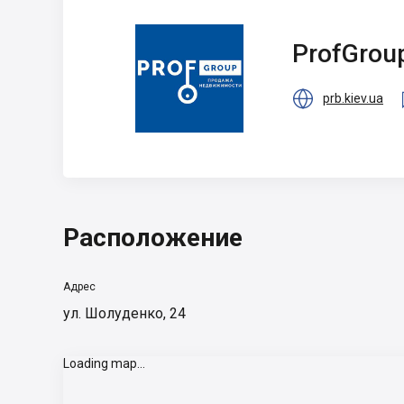
ProfGroup
ProfGrou

prb.kiev.ua
Расположение
Адрес
ул. Шолуденко, 24
Loading map...