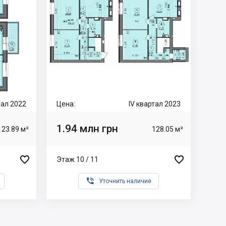
тал 2022
Цена:
IV квартал 2023
1.94 млн грн
123.89 м²
128.05 м²


Этаж 10 / 11

Уточнить наличие