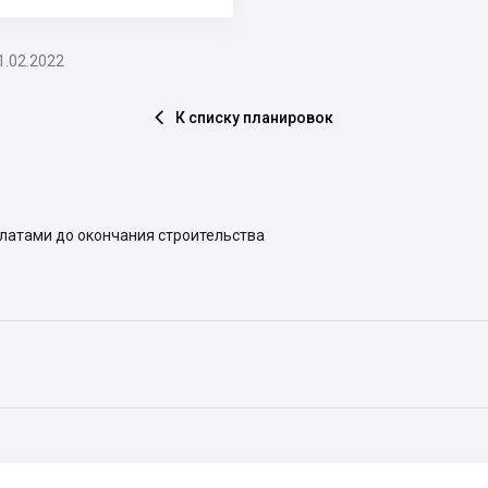
1.02.2022
К списку планировок

платами до окончания строительства