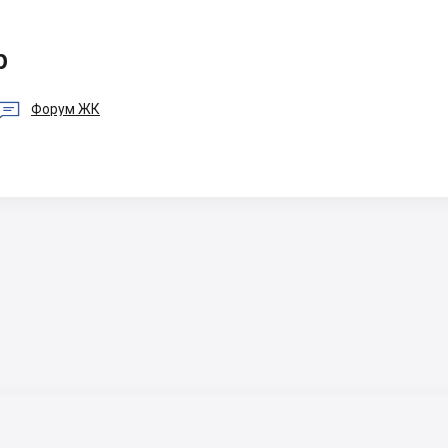
p

Форум ЖК