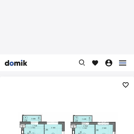









