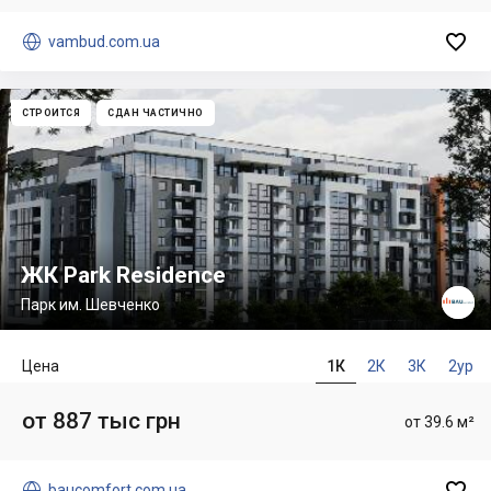


vambud.com.ua
СТРОИТСЯ
СДАН ЧАСТИЧНО
ЖК Park Residence
Парк им. Шевченко
Цена
1К
2К
3К
2ур
от 887 тыс грн
от 39.6 м²


baucomfort.com.ua