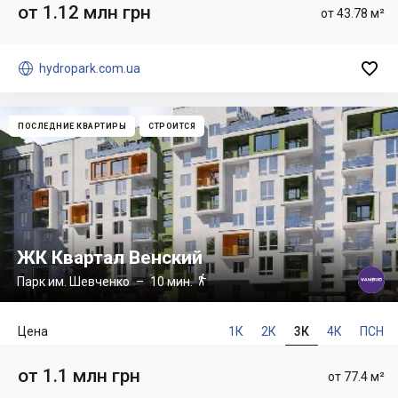
от 1.12 млн грн
от 43.78 м²


hydropark.com.ua
ПОСЛЕДНИЕ КВАРТИРЫ
СТРОИТСЯ
ЖК Квартал Венский

Парк им. Шевченко
– 10 мин.
Цена
1К
2К
3К
4К
ПСН
от 1.1 млн грн
от 77.4 м²