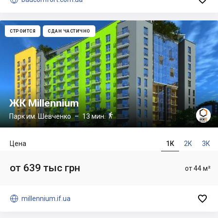
СТРОИТСЯ
СДАН ЧАСТИЧНО
ЖК Millennium

Парк им. Шевченко
– 13 мин.
Цена
1К
2К
3К
от 639 тыс грн
от 44 м²


millennium.if.ua