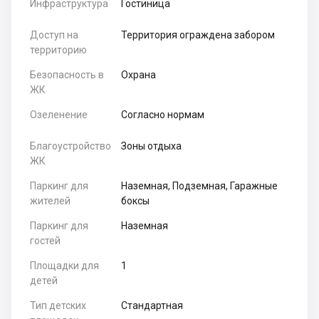
Инфраструктура
Гостиница
Доступ на
Территория ограждена забором
территорию
Безопасность в
Охрана
ЖК
Озеленение
Согласно нормам
Благоустройство
Зоны отдыха
ЖК
Паркинг для
Наземная, Подземная, Гаражные
жителей
боксы
Паркинг для
Наземная
гостей
Площадки для
1
детей
Тип детских
Стандартная