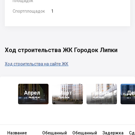
площадок
Спортплощадок
1
Ход строительства ЖК Городок Липки
Ход строительства на сайте ЖК
Апрел
Март
Январь
Де
Ь 2021
2021
2021
Рь
20
Название
Обещанный
Обещанный
Задержка
Сд