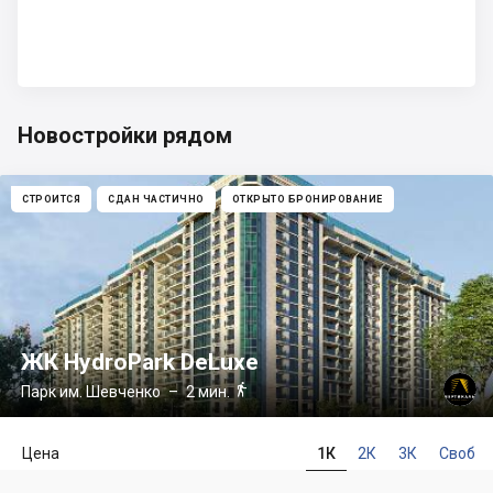
Новостройки рядом
СТРОИТСЯ
СДАН ЧАСТИЧНО
ОТКРЫТО БРОНИРОВАНИЕ
ЖК HydroPark DeLuxe

Парк им. Шевченко
– 2 мин.
Цена
1К
2К
3К
Своб