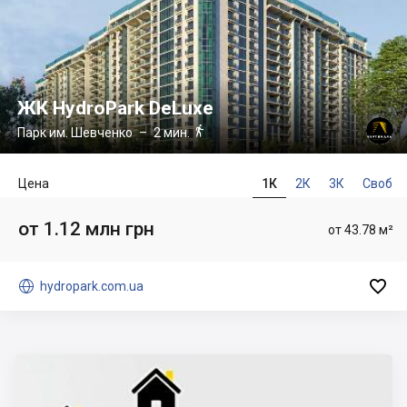
ЖК HydroPark DeLuxe

Парк им. Шевченко
– 2 мин.
Цена
1К
2К
3К
Своб
от 1.12 млн грн
от 43.78 м²


hydropark.com.ua