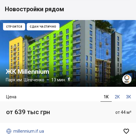
Новостройки рядом
СТРОИТСЯ
СДАН ЧАСТИЧНО
ЖК Millennium

Парк им. Шевченко
– 13 мин.
Цена
1К
2К
3К
от 639 тыс грн
от 44 м²


millennium.if.ua