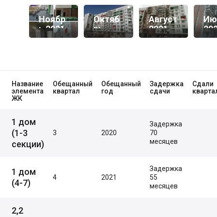
Ноябр
Октяб
Август
Ию
Ь 2021
Рь
2021
20
2021
Название
Обещанный
Обещанный
Задержка
Сдали
элемента
квартал
год
сдачи
кварта
ЖК
1 дом
Задержка
(1-3
3
2020
70
месяцев
секции)
Задержка
1 дом
4
2021
55
(4-7)
месяцев
2,2