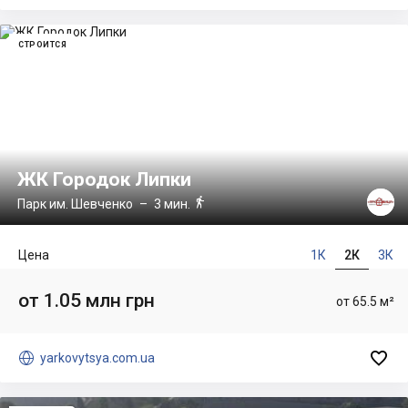
СТРОИТСЯ
ЖК Городок Липки

Парк им. Шевченко
– 3 мин.
Цена
1К
2К
3К
от 1.05 млн грн
от 65.5 м²


yarkovytsya.com.ua