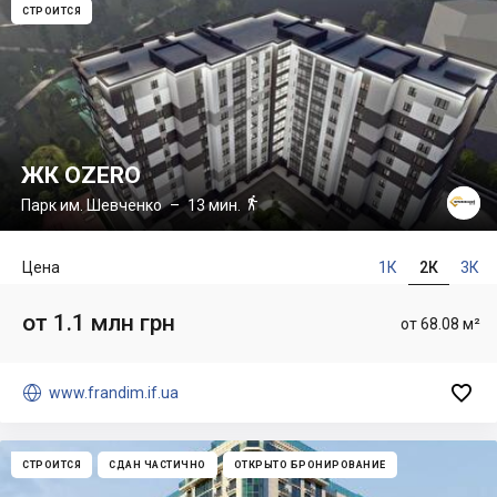
СТРОИТСЯ
ЖК OZERO

Парк им. Шевченко
– 13 мин.
Цена
1К
2К
3К
от 1.1 млн грн
от 68.08 м²


www.frandim.if.ua
СТРОИТСЯ
СДАН ЧАСТИЧНО
ОТКРЫТО БРОНИРОВАНИЕ