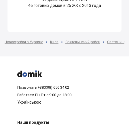
46
готовых домов в 25 ЖК с 2013 года
Новостройки в Украине
Киев
Святошинский район
Святошино



Позвонить
+380(98) 656 34 02
Работаем
Пн-Пт с 9:00 до 18:00
Українською
Наши продукты