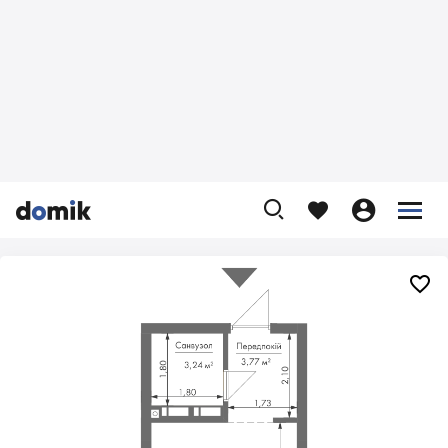









