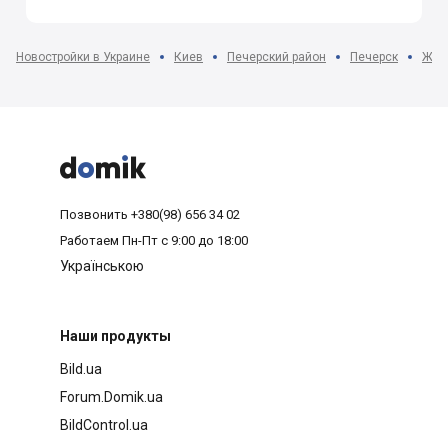
Новостройки в Украине
Киев
Печерский район
Печерск
ЖК G



Позвонить
+380(98) 656 34 02
Работаем
Пн-Пт с 9:00 до 18:00
Українською
Наши продукты
Bild.ua
Forum.Domik.ua
BildControl.ua