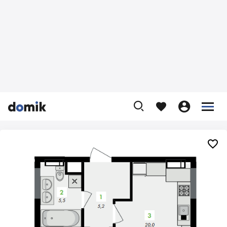









