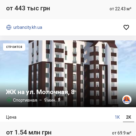
от 443 тыс грн
от 22.43 м²


urbancity.kh.ua
СТРОИТСЯ
ЖК на ул. Молочная, 8

Спортивная
– 9 мин.

Цена
1К
2К
от 1.54 млн грн
от 69.9 м²