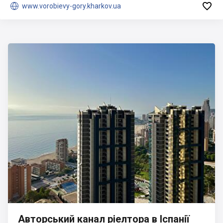


www.vorobievy-gory.kharkov.ua
Авторський канал ріелтора в Іспанії