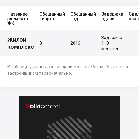
Название
Обещанный
Обещанный
Задержка
Сда
элемента
квартал
год
сдачи
квар
ЖК
Задержка
Жилой
3
2016
118
комплекс
месяцев
В таблице указаны сроки сдачи, которые были объявлены
застройщиком первоначально.

