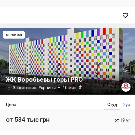

СТРОИТСЯ
ЖК Воробьевы горы PRO

Защитников Украины
– 10 мин.

Цена
Студ
2ур
от 534 тыс грн
от 19 м²