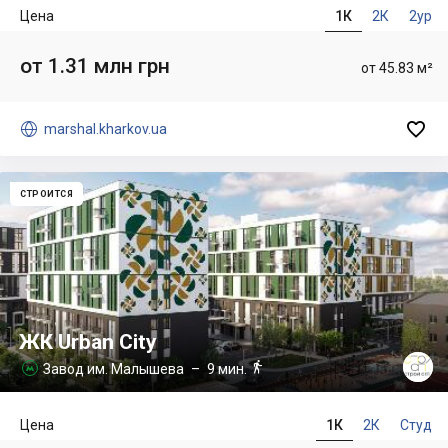
Цена
1К
2К
2ур
от 1.31 млн грн
от 45.83 м²


marshal.kharkov.ua
СТРОИТСЯ
ЖК Urban City

Завод им. Малышева
– 9 мин.

Цена
1К
2К
Студ