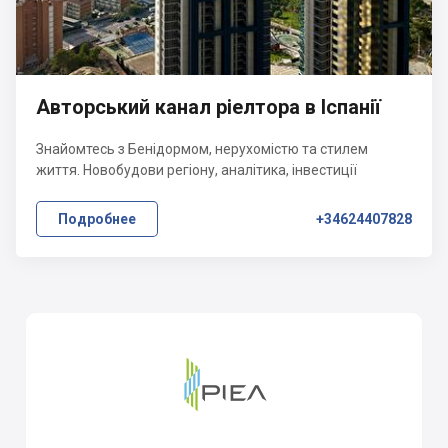
Авторський канал ріелтора в Іспанії
Знайомтесь з Бенідормом, нерухомістю та стилем
життя. Новобудови регіону, аналітика, інвестиції
Подробнее
+34624407828