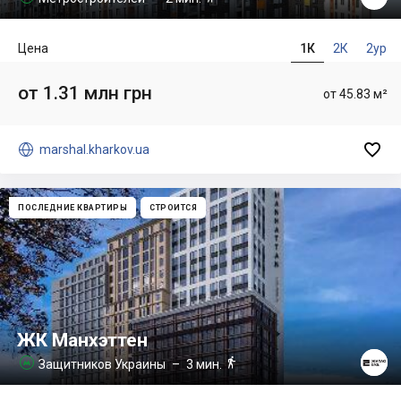
Цена
1К
2К
2ур
от 1.31 млн грн
от 45.83 м²


marshal.kharkov.ua
ПОСЛЕДНИЕ КВАРТИРЫ
СТРОИТСЯ
ЖК Манхэттен

Защитников Украины
– 3 мин.
