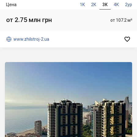
Цена
1К
2К
3К
4К
2ур
от 2.75 млн грн
от 107.2 м²


www.zhilstroj-2.ua