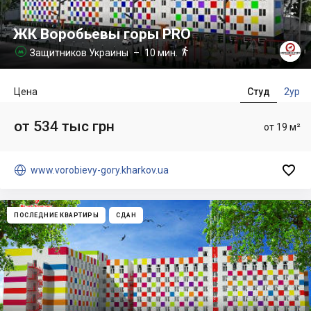
ЖК Воробьевы горы PRO

Защитников Украины
– 10 мин.

Цена
Студ
2ур
от 534 тыс грн
от 19 м²


www.vorobievy-gory.kharkov.ua
ПОСЛЕДНИЕ КВАРТИРЫ
СДАН