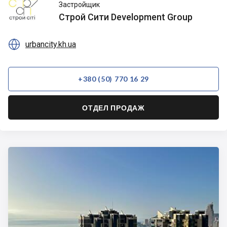
Строй
Застройщик
Сити
Строй Сити Development Group
Development
Group

urbancity.kh.ua
+380 (50) 770 16 29
ОТДЕЛ ПРОДАЖ