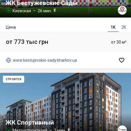
ЖК Бестужевские Сады

Киевская
– 26 мин.

Цена
1К
2К
от 773 тыс грн
от 30 м²


www.bestujevskie-sady.kharkov.ua
СТРОИТСЯ
ЖК Спортивный

Метростроителей
– 2 мин.
