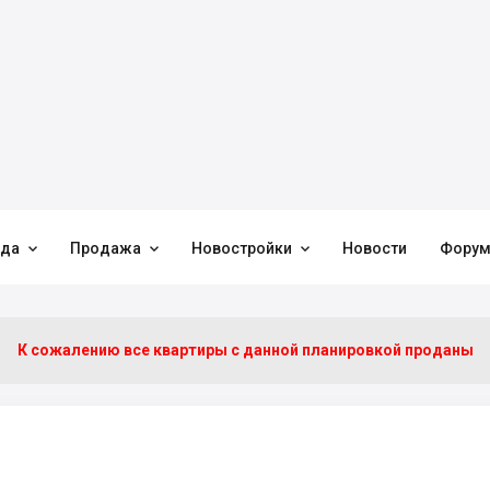



нда
Продажа
Новостройки
Новости
Фору
К сожалению все квартиры c данной планировкой проданы