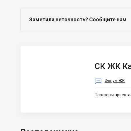
Заметили неточность? Сообщите нам
СК ЖК Казацкий
СК ЖК Ка
Гай 2

Форум ЖК
Партнеры проекта