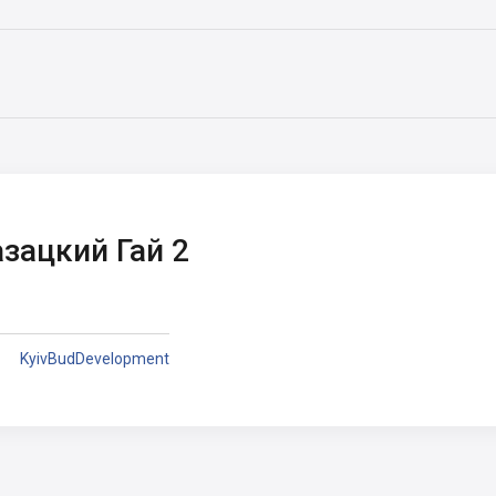
зацкий Гай 2
KyivBudDevelopment