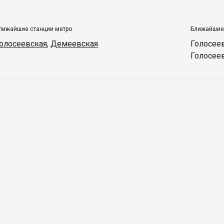
лижайшие станции метро
Ближайшие
олосеевская
,
Демеевская
Голосее
Голосее