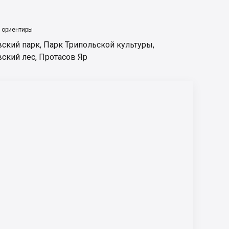
 ориентиры
вский парк
,
Парк Трипольской культуры
,
вский лес
,
Протасов Яр