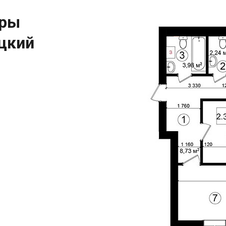
иры
ацкий