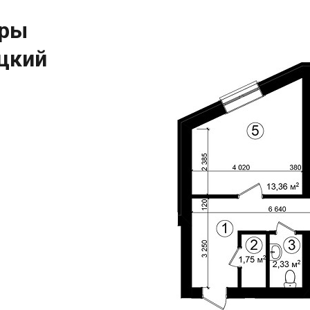
иры
ацкий