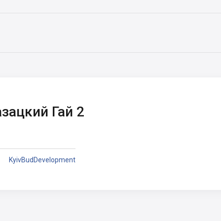
зацкий Гай 2
KyivBudDevelopment