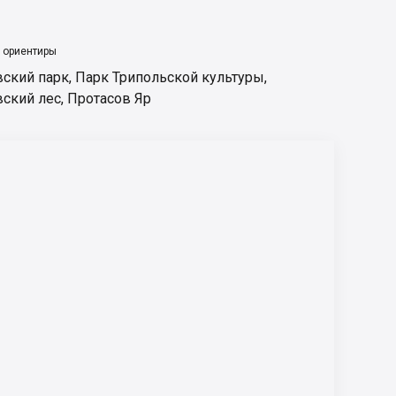
 ориентиры
вский парк
,
Парк Трипольской культуры
,
вский лес
,
Протасов Яр