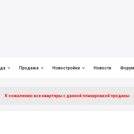



нда
Продажа
Новостройки
Новости
Фору
К сожалению все квартиры c данной планировкой проданы