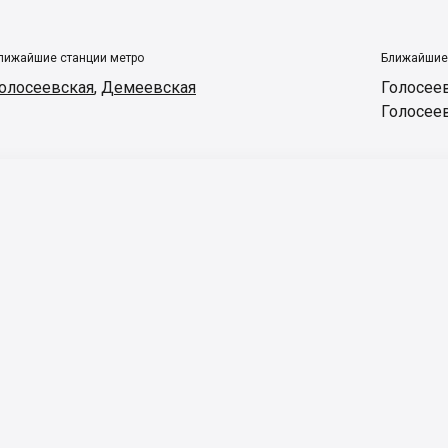
лижайшие станции метро
Ближайшие
олосеевская
,
Демеевская
Голосее
Голосее