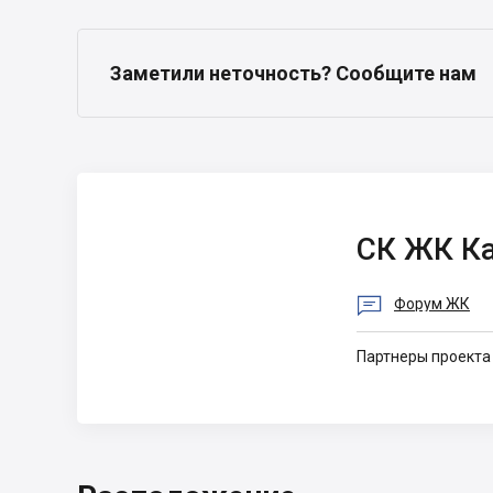
Заметили неточность? Сообщите нам
СК ЖК Казацкий
СК ЖК Ка
Гай 2

Форум ЖК
Партнеры проекта