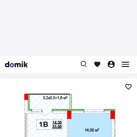









