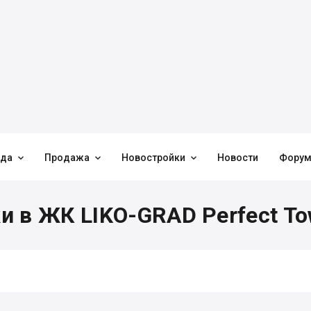



нда
Продажа
Новостройки
Новости
Фору
и в ЖК LIKO-GRAD Perfect T