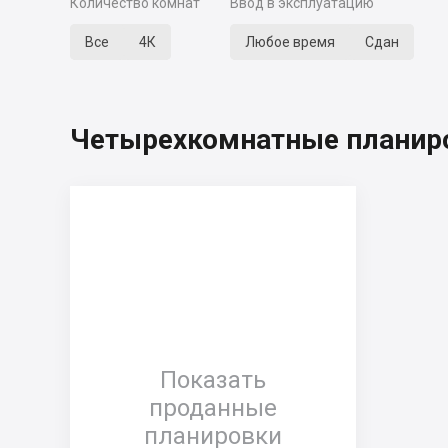
Количество комнат
Ввод в эксплуатацию
Все
4К
Любое время
Сдан
Четырехкомнатные планиро
Показать
проданные
планировки