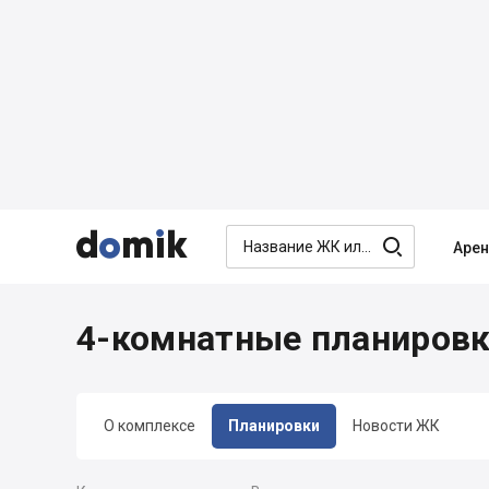




Аре
4-комнатные планировк
О комплексе
Планировки
Новости ЖК