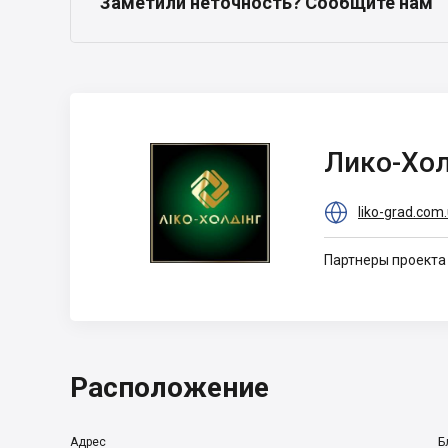
Заметили неточность? Сообщите нам
Лико-Холдинг
Лико-Хо

liko-grad.com
Партнеры проекта
Расположение
Адрес
Б