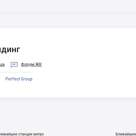
лдинг

.ua
Форум ЖК
Perfect Group
лижайшие станции метро
Ближайшие