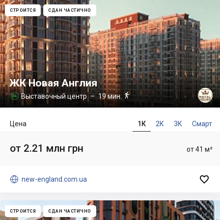
СТРОИТСЯ
СДАН ЧАСТИЧНО
ЖК Новая Англия

Выставочный центр
– 19 мин.

Цена
1К
2К
3К
Смарт
от 2.21 млн грн
от 41 м²


new-england.com.ua
СТРОИТСЯ
СДАН ЧАСТИЧНО