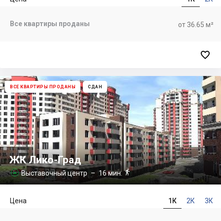
Все квартиры проданы
от 36.65 м²

ВСЕ КВАРТИРЫ ПРОДАНЫ
СДАН
ЖК Лико-Град

Выставочный центр
– 16 мин.

Цена
1К
2К
3К