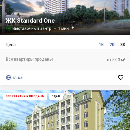
ЖК Standard One

Выставочный центр
– 1 мин.

Цена
1К
2К
3К
Все квартиры проданы
от 54.3 м²


s1.ua
ВСЕ КВАРТИРЫ ПРОДАНЫ
СДАН