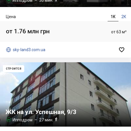
Ипподром
– 30 мин.
Цена
1К
2К
от 1.76 млн грн
от 63 м²


sky-land3.com.ua
СТРОИТСЯ
ЖК на ул. Успешная, 9/3

Ипподром
– 27 мин.
