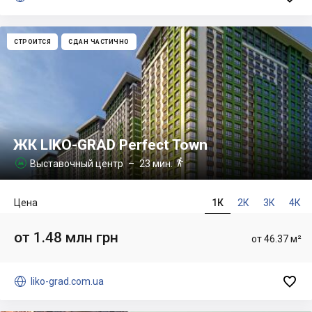
СТРОИТСЯ
СДАН ЧАСТИЧНО
ЖК LIKO-GRAD Perfect Town

Выставочный центр
– 23 мин.

Цена
1К
2К
3К
4К
от 1.48 млн грн
от 46.37 м²


liko-grad.com.ua