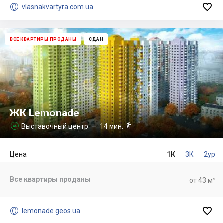


vlasnakvartyra.com.ua
ВСЕ КВАРТИРЫ ПРОДАНЫ
СДАН
ЖК Lemonade

Выставочный центр
– 14 мин.

Цена
1К
3К
2ур
Все квартиры проданы
от 43 м²


lemonade.geos.ua