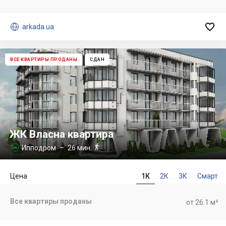


arkada.ua
ВСЕ КВАРТИРЫ ПРОДАНЫ
СДАН
ЖК Власна квартира

Ипподром
– 26 мин.

Цена
1К
2К
3К
Смарт
Все квартиры проданы
от 26.1 м²