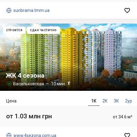


sunbrama.tmm.ua
СТРОИТСЯ
СДАН ЧАСТИЧНО
ЖК 4 сезона

Васильковская
– 10 мин.

Цена
1К
2К
3К
2ур
от 1.03 млн грн
от 34.6 м²


www.4sezona.com.ua