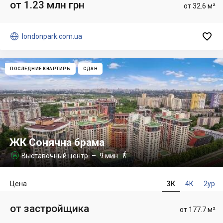
от 1.23 млн грн
от 32.6 м²


londonpark.com.ua
ПОСЛЕДНИЕ КВАРТИРЫ
СДАН
ЖК Сонячна брама

Выставочный центр
– 9 мин.

Цена
3К
4К
2ур
от застройщика
от 177.7 м²