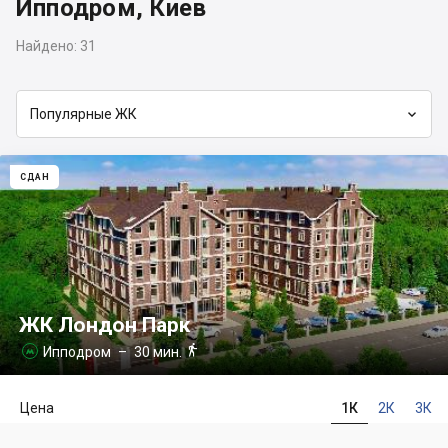
Ипподром, Киев
Найдено:
31

Популярные ЖК
СДАН
ЖК Лондон Парк

Ипподром
– 30 мин.

Цена
1К
2К
3К