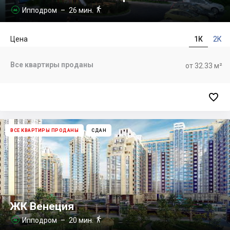

Ипподром
– 26 мин.

Цена
1К
2К
Все квартиры проданы
от 32.33 м²

ВСЕ КВАРТИРЫ ПРОДАНЫ
СДАН
ЖК Венеция

Ипподром
– 20 мин.
