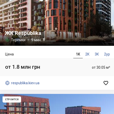
ЖК Respublika

Теремки
– 9 мин.

Цена
1К
2К
3К
2ур
от 1.8 млн грн
от 30.05 м²


respublika.kiev.ua
СТРОИТСЯ