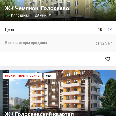
ЖК Чемпион. Голосеево

Ипподром
– 28 мин.

Цена
1К
2К
Все квартиры проданы
от 32.5 м²

ВСЕ КВАРТИРЫ ПРОДАНЫ
СДАН
ЖК Голосеевский квартал