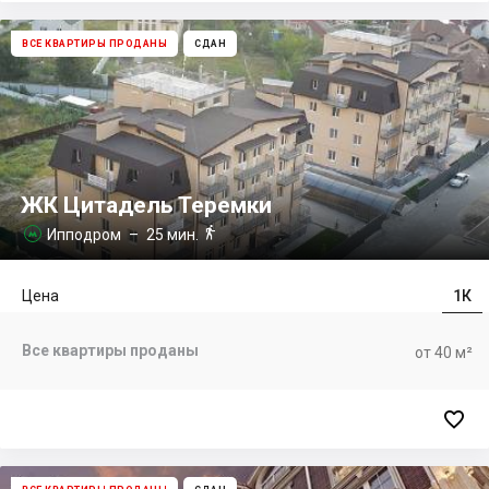
ВСЕ КВАРТИРЫ ПРОДАНЫ
СДАН
ЖК Цитадель Теремки

Ипподром
– 25 мин.

Цена
1К
Все квартиры проданы
от 40 м²
