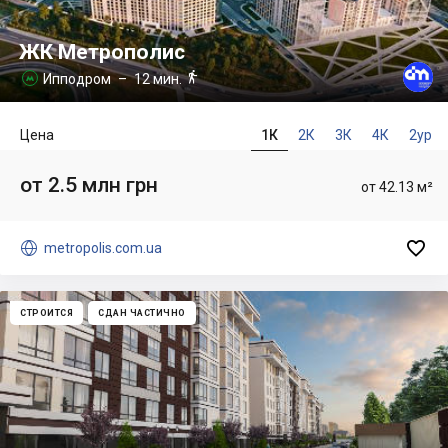
ЖК Метрополис

Ипподром
– 12 мин.

Цена
1К
2К
3К
4К
2ур
от 2.5 млн грн
от 42.13 м²


metropolis.com.ua
СТРОИТСЯ
СДАН ЧАСТИЧНО