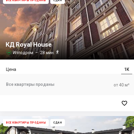
ВСЕ КВАРТИРЫ ПРОДАНЫ
СДАН
КД Royal House

Ипподром
– 28 мин.

Цена
1К
Все квартиры проданы
от 40 м²

ВСЕ КВАРТИРЫ ПРОДАНЫ
СДАН