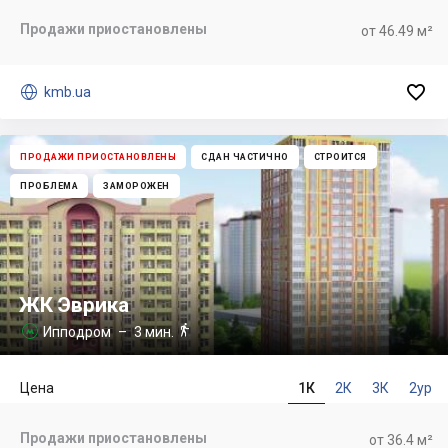
Продажи приостановлены
от 46.49 м²


kmb.ua
ПРОДАЖИ ПРИОСТАНОВЛЕНЫ
СДАН ЧАСТИЧНО
СТРОИТСЯ
ПРОБЛЕМА
ЗАМОРОЖЕН
ЖК Эврика

Ипподром
– 3 мин.

Цена
1К
2К
3К
2ур
Продажи приостановлены
от 36.4 м²