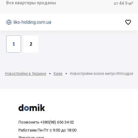
Все квартиры проданы
от 44.9 м²


liko-holding.com.ua
1
2
Новостройки в Украине
Киев
Новостройки возле метро Ипподром, 



Позвонить
+380(98) 656 34 02
Работаем
Пн-Пт с 9:00 до 18:00
Українською