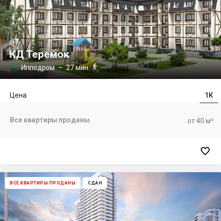
КД Теремок

Ипподром
– 27 мин.

Цена
1К
Все квартиры проданы
от 40 м²

ВСЕ КВАРТИРЫ ПРОДАНЫ
СДАН