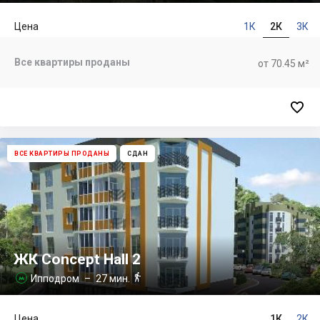
Цена
1К
2К
3К
Все квартиры проданы
от 70.45 м²

ВСЕ КВАРТИРЫ ПРОДАНЫ
СДАН
ЖК Concept Hall 2

Ипподром
– 27 мин.

Цена
1К
2К