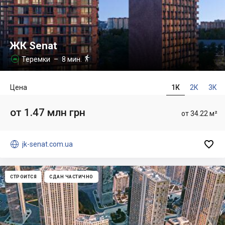
ЖК Senat

Теремки
– 8 мин.

Цена
1К
2К
3К
от 1.47 млн грн
от 34.22 м²


jk-senat.com.ua
СТРОИТСЯ
СДАН ЧАСТИЧНО