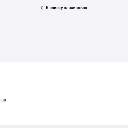
К списку планировок

d.ua