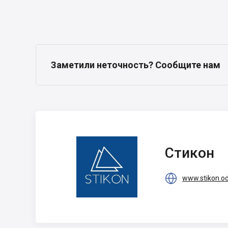
Заметили неточность? Сообщите нам
Стикон
Стикон

www.stikon.o