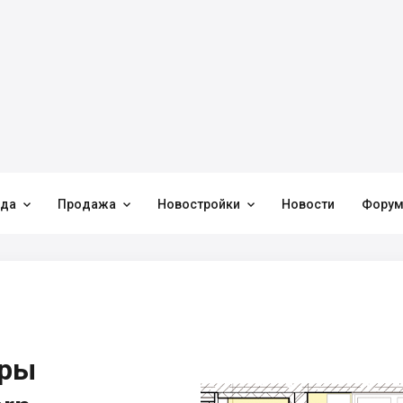



нда
Продажа
Новостройки
Новости
Фору
иры