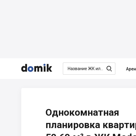




Аре
Однокомнатная
планировка кварт