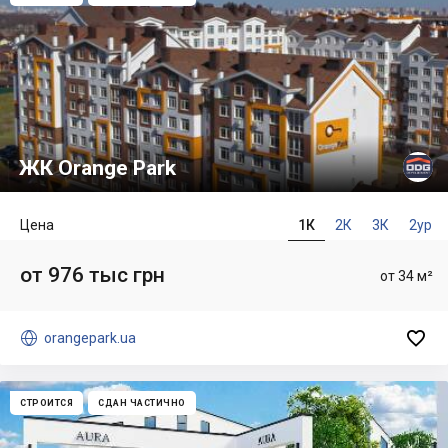
ЖК Orange Park
Цена
1К
2К
3К
2ур
от 976 тыс грн
от 34 м²


orangepark.ua
СТРОИТСЯ
СДАН ЧАСТИЧНО