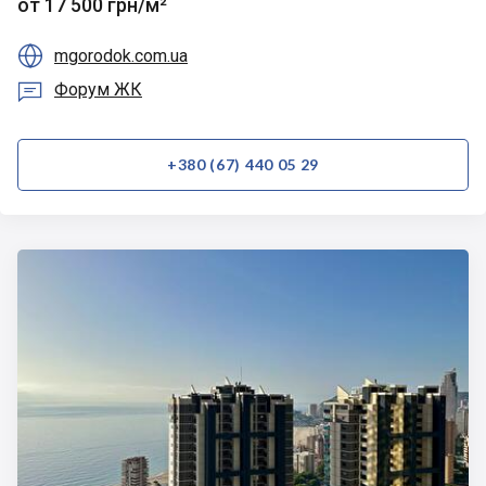
от 17 500 грн/м²

mgorodok.com.ua

Форум ЖК
+380 (67) 440 05 29