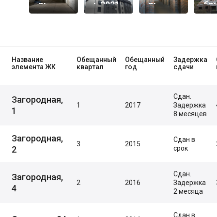
Рь
Ь 2021
Рь
Бр
2021
2021
20
Название
Обещанный
Обещанный
Задержка
элемента ЖК
квартал
год
сдачи
Сдан.
Загородная,
1
2017
Задержка
1
8 месяцев
Загородная,
Сдан в
3
2015
2
срок
Сдан.
Загородная,
2
2016
Задержка
4
2 месяца
Сдан в