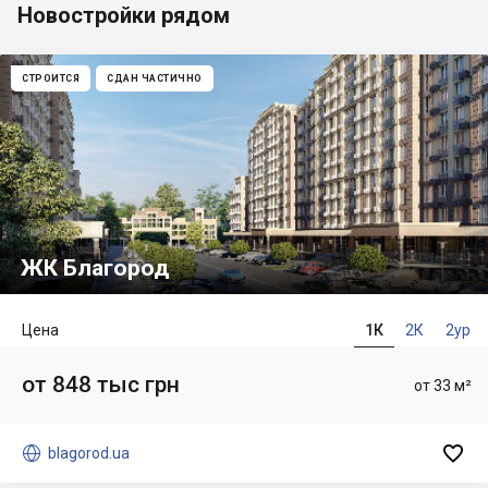
Новостройки рядом
СТРОИТСЯ
СДАН ЧАСТИЧНО
ЖК Благород
Цена
1К
2К
2ур
от 848 тыс грн
от 33 м²


blagorod.ua