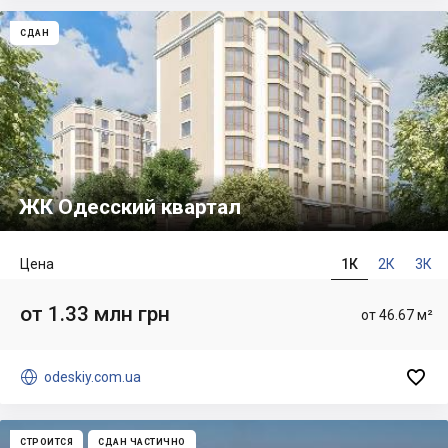
СДАН
ЖК Одесский квартал
Цена
1К
2К
3К
от 1.33 млн грн
от 46.67 м²


odeskiy.com.ua
СТРОИТСЯ
СДАН ЧАСТИЧНО