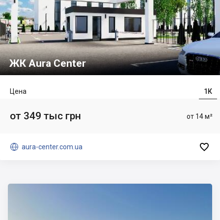
ЖК Aura Center
Цена
1К
от 349 тыс грн
от 14 м²


aura-center.com.ua