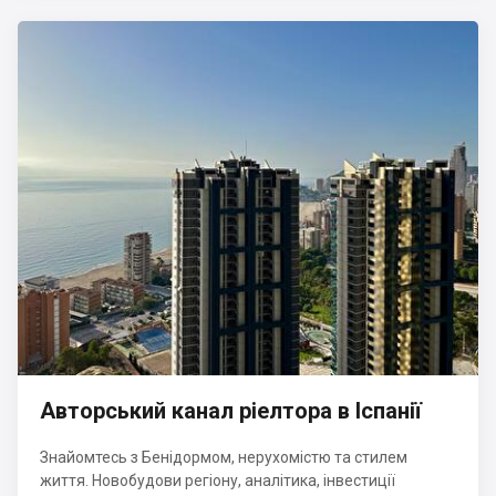
Авторський канал ріелтора в Іспанії
Знайомтесь з Бенідормом, нерухомістю та стилем
життя. Новобудови регіону, аналітика, інвестиції