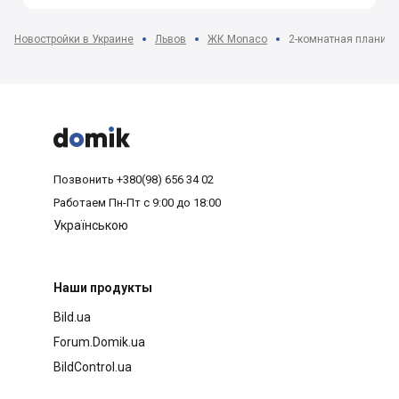
Новостройки в Украине
Львов
ЖК Monaco
2-комнатная планиро



Позвонить
+380(98) 656 34 02
Работаем
Пн-Пт с 9:00 до 18:00
Українською
Наши продукты
Bild.ua
Forum.Domik.ua
BildControl.ua