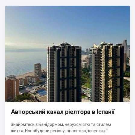
Авторський канал ріелтора в Іспанії
Знайомтесь з Бенідормом, нерухомістю та стилем
життя. Новобудови регіону, аналітика, інвестиції