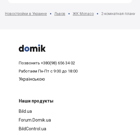
Новостройки в Украине
Львов
ЖК Monaco
2-комнатная планиро



Позвонить
+380(98) 656 34 02
Работаем
Пн-Пт с 9:00 до 18:00
Українською
Наши продукты
Bild.ua
Forum.Domik.ua
BildControl.ua