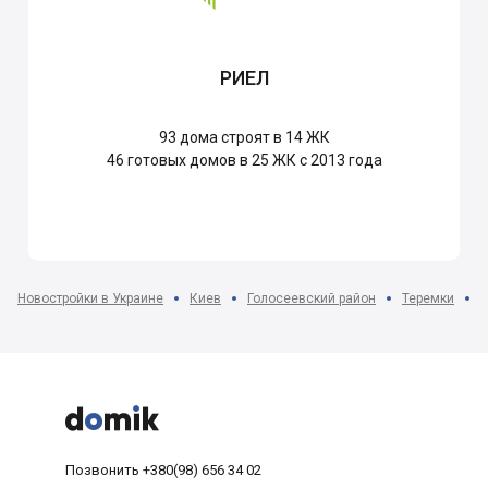
РИЕЛ
93
дома строят в 14 ЖК
46
готовых домов в 25 ЖК с 2013 года
Новостройки в Украине
Киев
Голосеевский район
Теремки
Ж



Позвонить
+380(98) 656 34 02