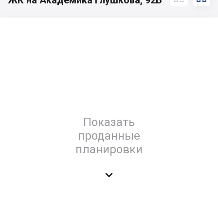
ЖК на Академика Глушкова, 92Б
Показать
проданные
планировки
