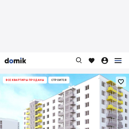










ВСЕ КВАРТИРЫ ПРОДАНЫ
СТРОИТСЯ