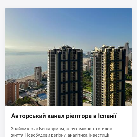
Авторський канал ріелтора в Іспанії
Знайомтесь з Бенідормом, нерухомістю та стилем
життя. Новобудови регіону, аналітика, інвестиції