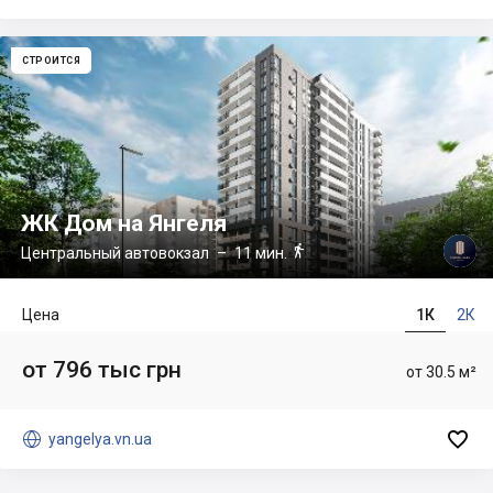
СТРОИТСЯ
ЖК Дом на Янгеля

Центральный автовокзал
– 11 мин.
Цена
1К
2К
от 796 тыс грн
от 30.5 м²


yangelya.vn.ua