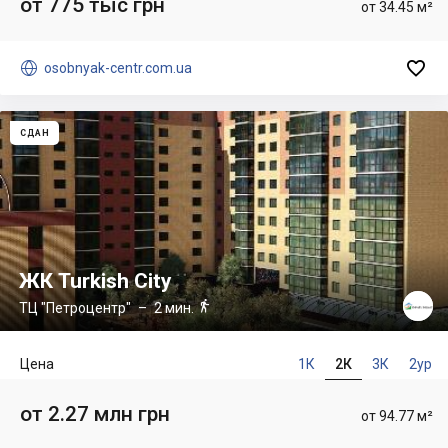
от 775 тыс грн
от 34.45 м²


osobnyak-centr.com.ua
СДАН
ЖК Turkish City

ТЦ "Петроцентр"
– 2 мин.
Цена
1К
2К
3К
2ур
от 2.27 млн грн
от 94.77 м²