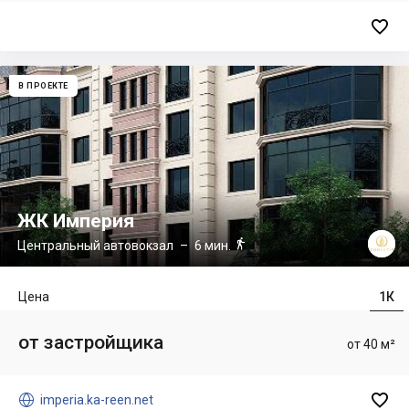

В ПРОЕКТЕ
ЖК Империя

Центральный автовокзал
– 6 мин.
Цена
1К
от застройщика
от 40 м²


imperia.ka-reen.net