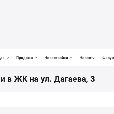



нда
Продажа
Новостройки
Новости
Фору
 в ЖК на ул. Дагаева, 3