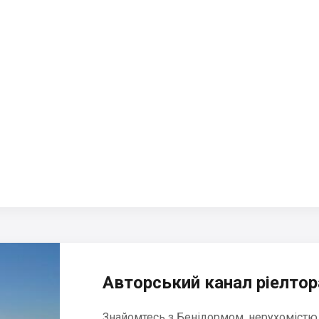
Авторський канал ріелтора
Знайомтесь з Бенідормом, нерухомістю