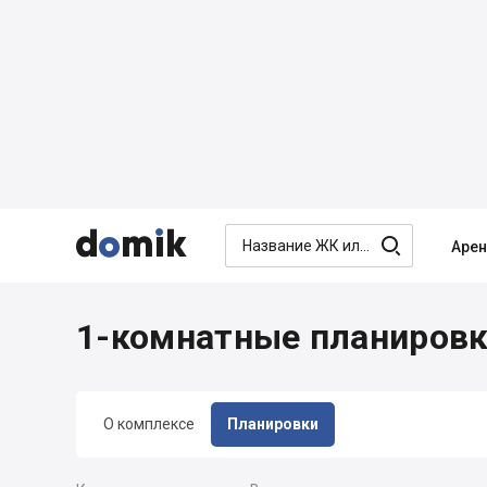




Аре
1-комнатные планировки
О комплексе
Планировки