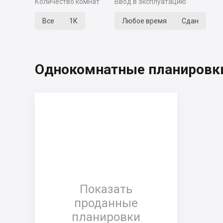
Количество комнат
Ввод в эксплуатацию
Все
1К
Любое время
Сдан
Однокомнатные планировки
Показать
проданные
планировки