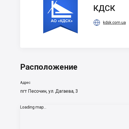
КДСК
КДСК

kdsk.com.ua
Расположение
Адрес
пгт Песочин, ул. Дагаева, 3
Loading map...