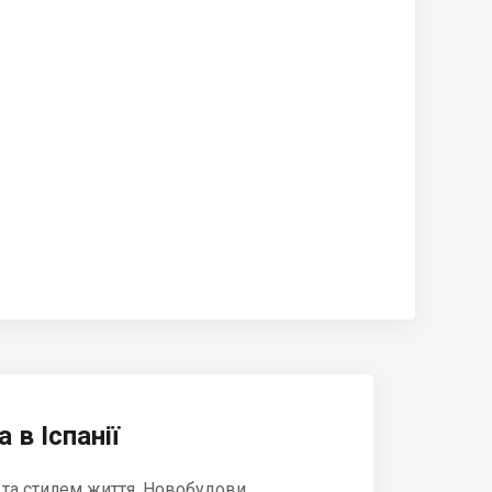
 в Іспанії
 та стилем життя. Новобудови