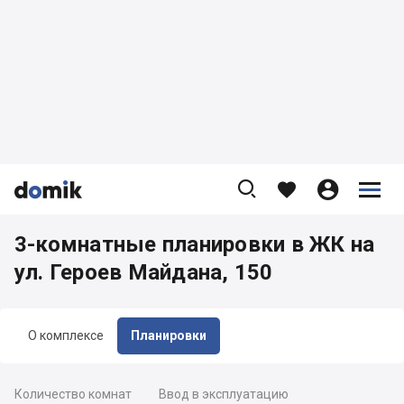









3-комнатные планировки в ЖК на
ул. Героев Майдана, 150
О комплексе
Планировки
Количество комнат
Ввод в эксплуатацию