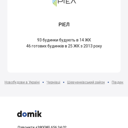
РІЕЛ
93
будинки будують в 14 ЖК
46
готових будинків в 25 ЖК з 2013 року
Новобудови в Україні
Чернівці
Шевченківський район
Південний



Дзвонити
+380(98) 656 34 02