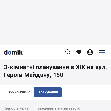









3-кімнатні планування в ЖК на вул.
Героїв Майдану, 150
Про комплекс
Планування
Кількість кімнат
Введення в експлуатацію