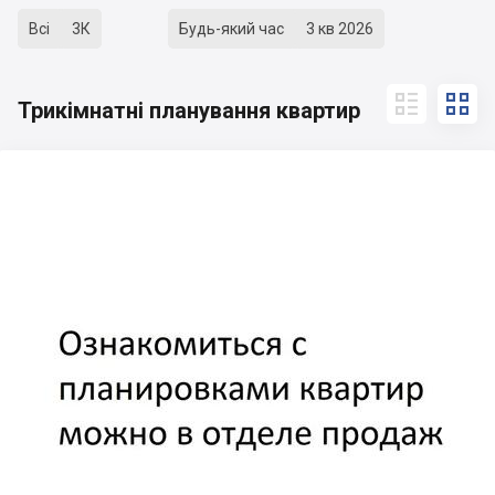
Всі
3К
Будь-який час
3 кв 2026


Трикімнатні планування квартир