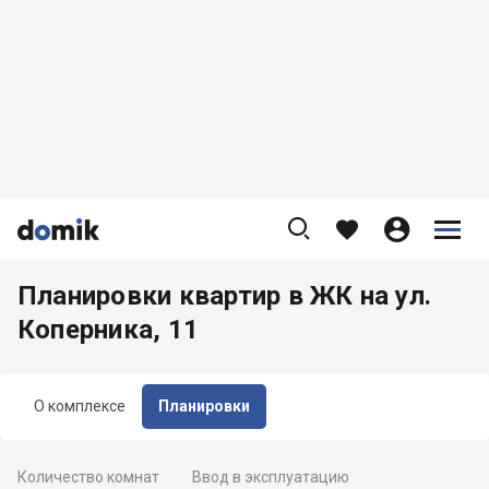









Планировки квартир в ЖК на ул.
Коперника, 11
О комплексе
Планировки
Количество комнат
Ввод в эксплуатацию