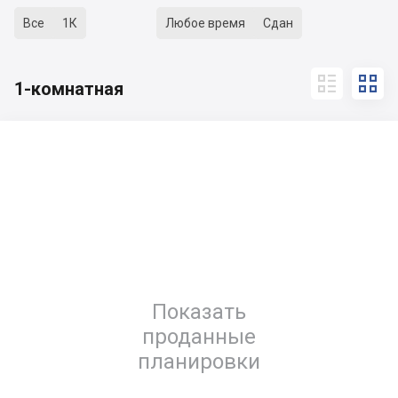
Все
1К
Любое время
Сдан


1-комнатная
Показать
проданные
планировки