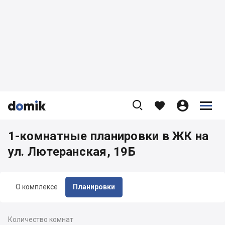









1-комнатные планировки в ЖК на
ул. Лютеранская, 19Б
О комплексе
Планировки
Количество комнат