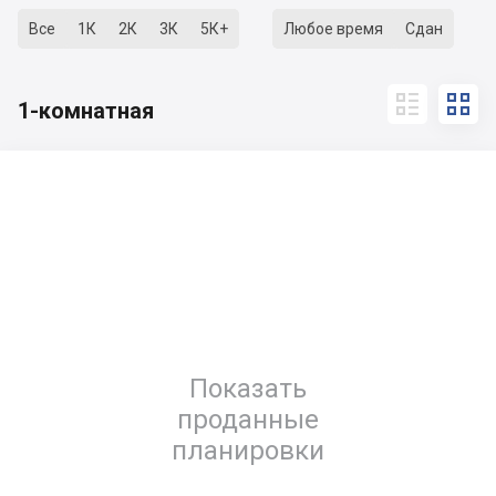
Все
1К
2К
3К
5К+
Любое время
Сдан


1-комнатная
Показать
проданные
планировки