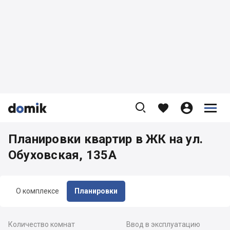









Планировки квартир в ЖК на ул.
Обуховская, 135А
О комплексе
Планировки
Количество комнат
Ввод в эксплуатацию