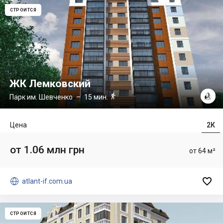
СТРОИТСЯ
ЖК Лемковский

Парк им. Шевченко
– 15 мин.
Цена
2К
от 1.06 млн грн
от 64 м²


atlant-if.com.ua
СТРОИТСЯ