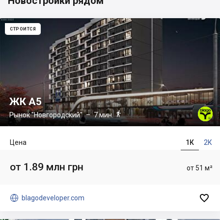
Новостройки рядом
СТРОИТСЯ
ЖК А5

Рынок "Новгородский"
– 7 мин.
Цена
1К
2К
от 1.89 млн грн
от 51 м²


blagodeveloper.com