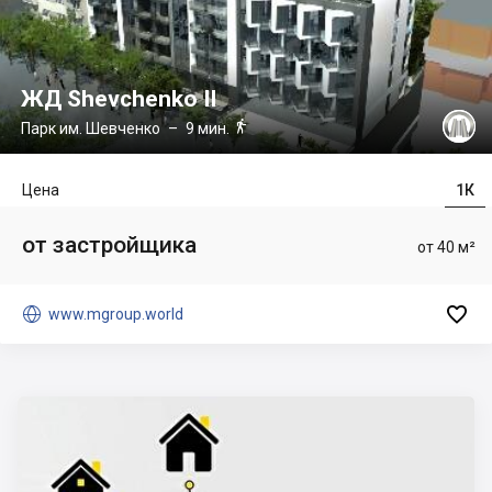
ЖД Shevchenko II

Парк им. Шевченко
– 9 мин.
Цена
1К
от застройщика
от 40 м²


www.mgroup.world