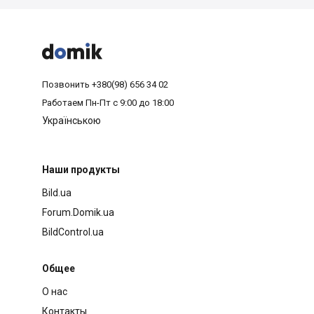



Позвонить
+380(98) 656 34 02
Работаем
Пн-Пт с 9:00 до 18:00
Українською
Наши продукты
Bild.ua
Forum.Domik.ua
BildControl.ua
Общее
О нас
Контакты