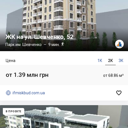
ЖК на ул. Шевченко, 52

Парк им. Шевченко
– 9 мин.
Цена
1К
2К
3К
от 1.39 млн грн
от 68.86 м²


ifmiskbud.com.ua
В ПРОЕКТЕ