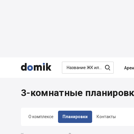




Аре
3-комнатные планировки
О комплексе
Планировки
Контакты