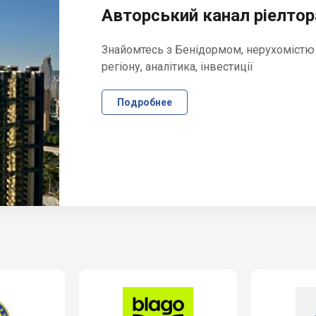
Авторський канал ріелтора
Знайомтесь з Бенідормом, нерухомістю
регіону, аналітика, інвестиції
Подробнее