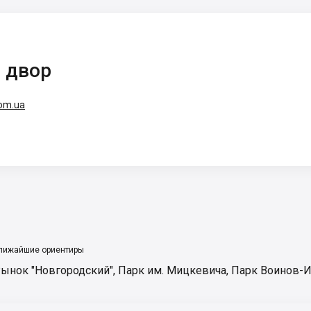
 двор
com.ua
лижайшие ориентиры
ынок "Новгородский"
,
Парк им. Мицкевича
,
Парк Воинов-И