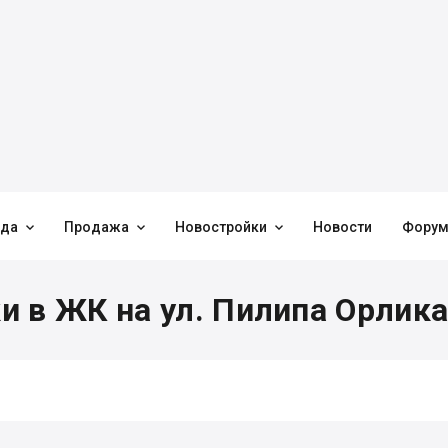



нда
Продажа
Новостройки
Новости
Фору
 в ЖК на ул. Пилипа Орлика