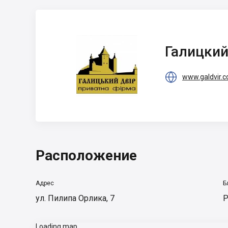
Галицкий двор
Галицкий

www.galdvir.
Расположение
Адрес
Б
ул. Пилипа Орлика, 7
Р
Loading map...