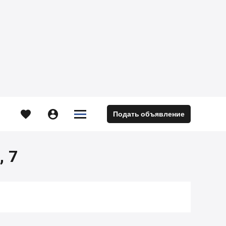





Подать объявление
м
, 7