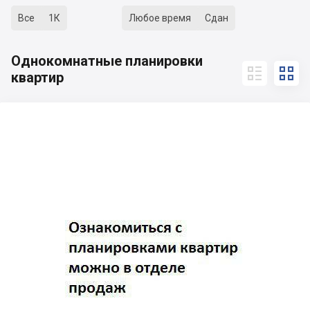
Все
1К
Любое время
Сдан
Однокомнатные планировки


квартир