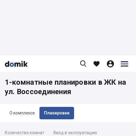









1-комнатные планировки в ЖК на
ул. Воссоединения
О комплексе
Планировки
Количество комнат
Ввод в эксплуатацию