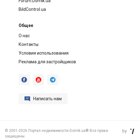
Forum.Domik.ua
BildControl.ua
Общее
О нас
Контакты
Условия использования
Реклама для застройщиков




Написать нам
©
2001-2026 Портал недвижимости Domik.ua® Все права
by

защищены.