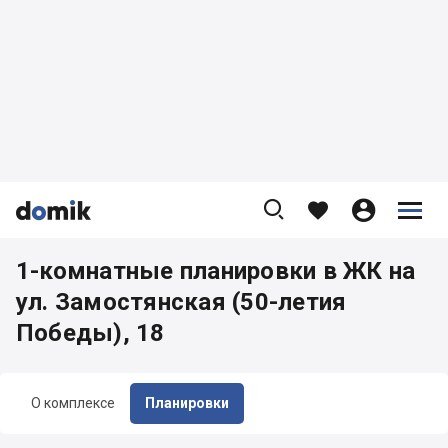









1-комнатные планировки в ЖК на
ул. Замостянская (50-летия
Победы), 18
О комплексе
Планировки