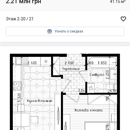
2.21 млн грн
41.15 м²

Этаж 2-20 / 21

Узнать о скидках