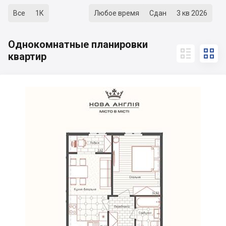
Все
1К
Любое время
Сдан
3 кв 2026
Однокомнатные планировки


квартир