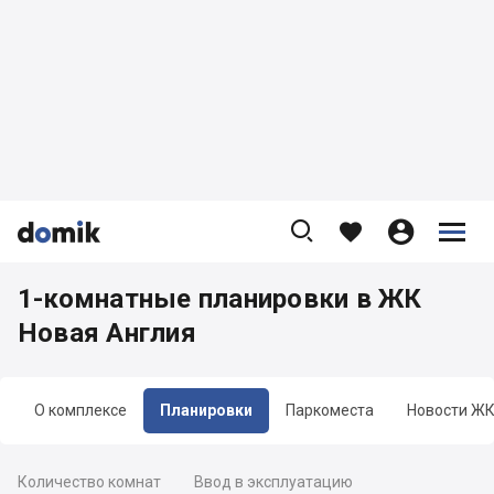









1-комнатные планировки в ЖК
Новая Англия
О комплексе
Планировки
Паркоместа
Новости Ж
Количество комнат
Ввод в эксплуатацию