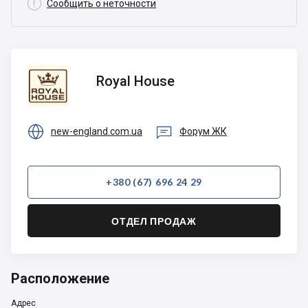

Сообщить о неточности
Royal
Royal House
House


new-england.com.ua
Форум ЖК
+380 (67) 696 24 29
ОТДЕЛ ПРОДАЖ
Расположение
Адрес