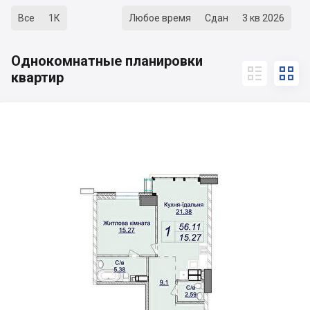
Все
1К
Любое время
Сдан
3 кв 2026
Однокомнатные планировки


квартир