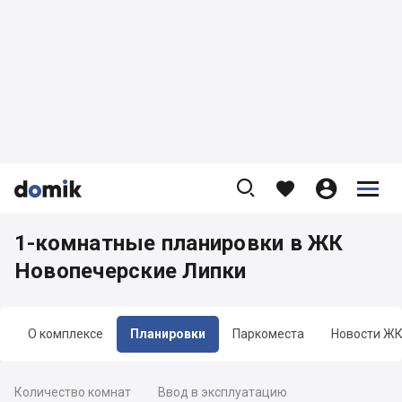









1-комнатные планировки в ЖК
Новопечерские Липки
О комплексе
Планировки
Паркоместа
Новости Ж
Количество комнат
Ввод в эксплуатацию