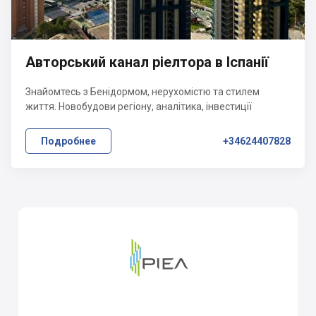
Авторський канал ріелтора в Іспанії
Знайомтесь з Бенідормом, нерухомістю та стилем
життя. Новобудови регіону, аналітика, інвестиції
Подробнее
+34624407828