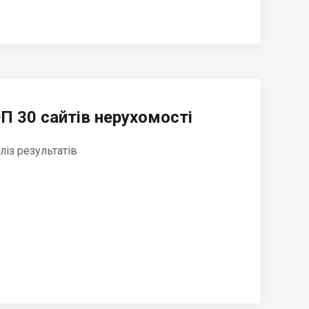
П 30 сайтів нерухомості
ліз результатів