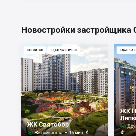
Новостройки застройщика C
СТРОИТСЯ
СДАН ЧАСТИЧНО
СДАН ЧАС
ЖК Н
Липк
ЖК Святобор
Дру



Житомирская
– 15 мин.
