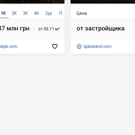
1К
2К
3К
4К
2ур
П
Цена
87 млн грн
от застройщика
от 56.11 м²

lipki.com

lipkiisland.com