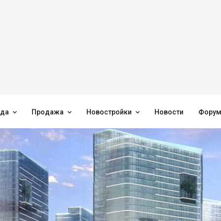



нда
Продажа
Новостройки
Новости
Фору