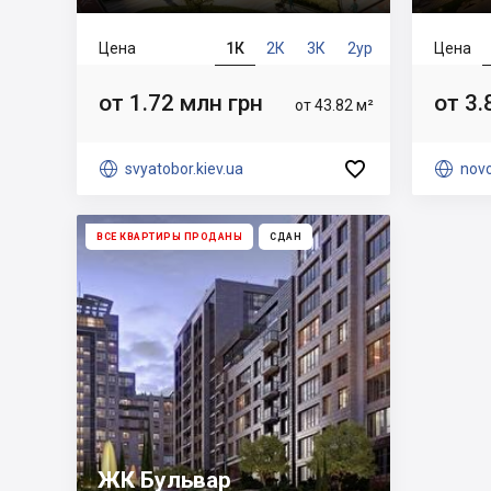
Цена
1К
2К
3К
2ур
Цена
от 1.72 млн грн
от 3.
от 43.82 м²


svyatobor.kiev.ua

novo
ВСЕ КВАРТИРЫ ПРОДАНЫ
СДАН
ЖК Бульвар