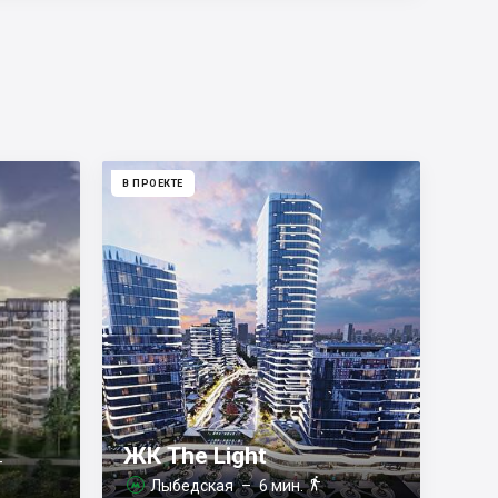
В ПРОЕКТЕ
ЖК The Light
–

Лыбедская
– 6 мин.
