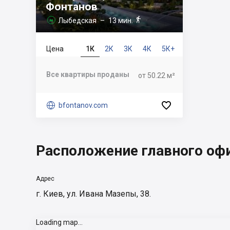
Фонтанов

Лыбедская
– 13 мин.

Цена
1К
2К
3К
4К
5К+
Все квартиры проданы
от 50.22 м²


bfontanov.com
Расположение главного оф
Адрес
г. Киев, ул. Ивана Мазепы, 38.
Loading map...