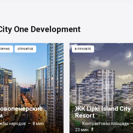
ity One Development
ТИЧНО
СТРОИТСЯ
В ПРОЕКТЕ
овопечерские
ЖК Lipki Island City
и
Resort
жбы народов
– 8 мин.
Контрактовая площадь


23 мин.