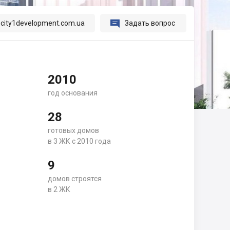

city1development.com.ua
Задать вопрос
2010
год основания
28
готовых домов
в 3 ЖК с 2010 года
9
домов строятся
в 2 ЖК