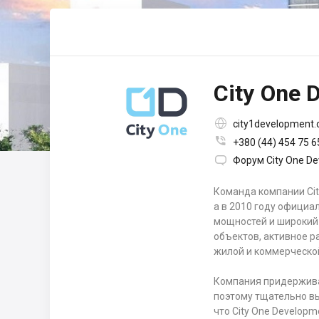
City One 

city1development

+380 (44) 454 75 6

Форум City One D
Команда компании Cit
а в 2010 году официа
мощностей и широкий 
объектов, активное 
жилой и коммерческой
Компания придержива
поэтому тщательно вы
что City One Develop