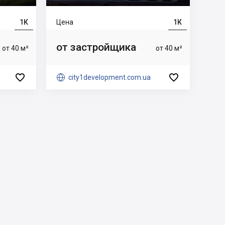
1К
Цена
1К
от застройщика
от 40 м²
от 40 м²



city1development.com.ua