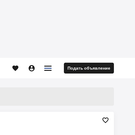





Подать объявление
м
