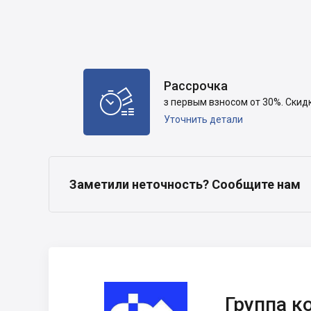
Рассрочка

з первым взносом от 30%. Скид
Уточнить детали
Заметили неточность? Сообщите нам
Группа компаний
DIM
Группа к