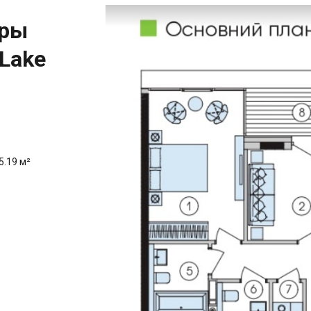
иры
 Lake
5.19 м²