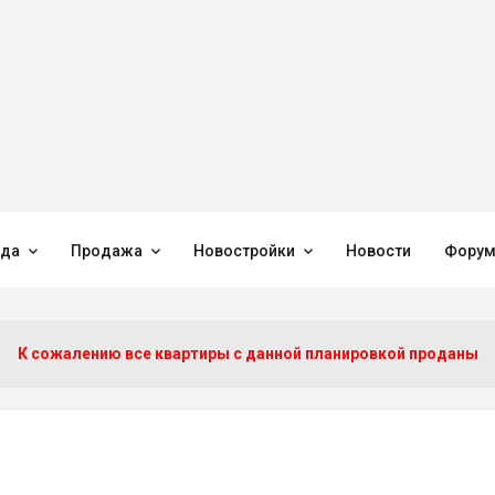



нда
Продажа
Новостройки
Новости
Фору
К сожалению все квартиры c данной планировкой проданы