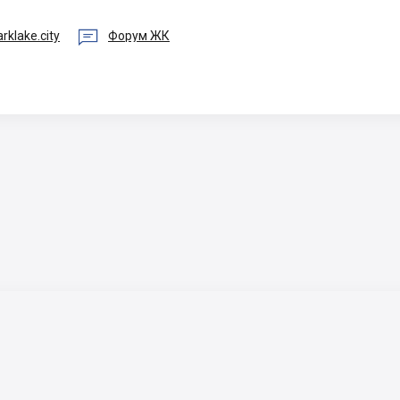

rklake.city
Форум ЖК