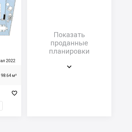
Показать
проданные
планировки
тал 2022

98.64 м²
