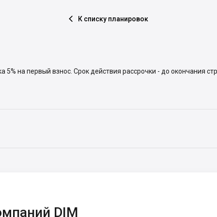
К списку планировок

ка 5% на первый взнос. Срок действия рассрочки - до окончания ст
омпаний DIM