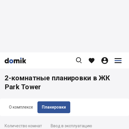









2-комнатные планировки в ЖК
Park Tower
О комплексе
Планировки
Количество комнат
Ввод в эксплуатацию