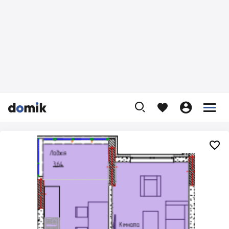









