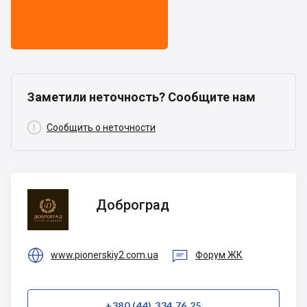
Заметили неточность? Сообщите нам

Сообщить о неточности
Доброград
Доброград


www.pionerskiy2.com.ua
Форум ЖК
+380 (44) 334 76 25