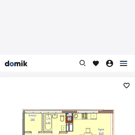









