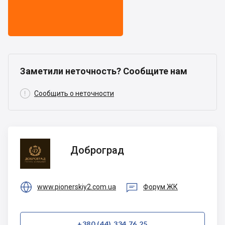
Заметили неточность? Сообщите нам

Сообщить о неточности
Доброград
Доброград


www.pionerskiy2.com.ua
Форум ЖК
+380 (44) 334 76 25