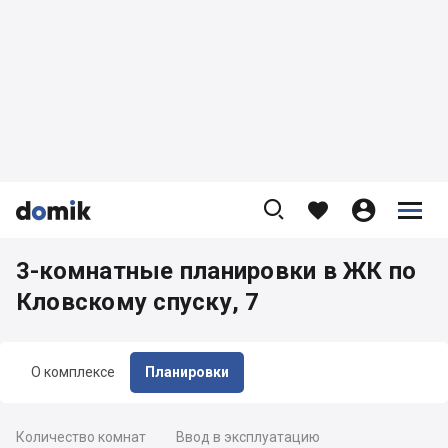









3-комнатные планировки в ЖК по
Кловскому спуску, 7
О комплексе
Планировки
Количество комнат
Ввод в эксплуатацию