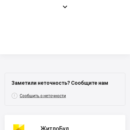

Заметили неточность? Сообщите нам

Сообщить о неточности
ЖитлоБуд
ЖитлоБуд