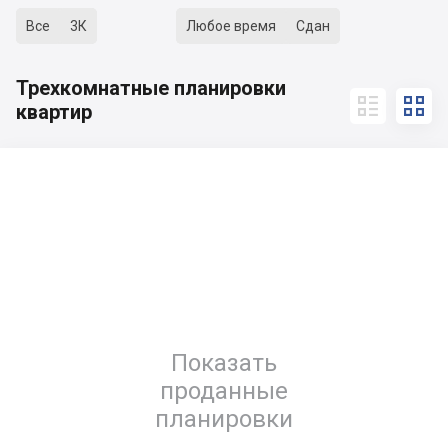
Все
3К
Любое время
Сдан
Трехкомнатные планировки


квартир
Показать
проданные
планировки