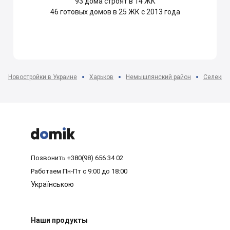
93
дома строят в 14 ЖК
46
готовых домов в 25 ЖК с 2013 года
Новостройки в Украине
Харьков
Немышлянский район
Селекци



Позвонить
+380(98) 656 34 02
Работаем
Пн-Пт с 9:00 до 18:00
Українською
Наши продукты