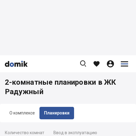









2-комнатные планировки в ЖК
Радужный
О комплексе
Планировки
Количество комнат
Ввод в эксплуатацию