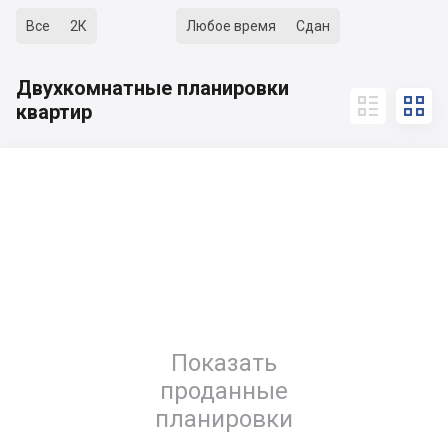
Все
2К
Любое время
Сдан
Двухкомнатные планировки


квартир
Показать
проданные
планировки