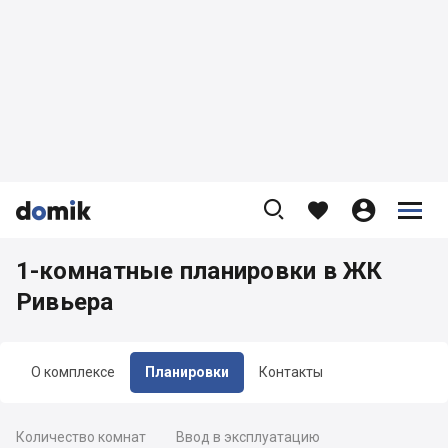









1-комнатные планировки в ЖК
Ривьера
О комплексе
Планировки
Контакты
Количество комнат
Ввод в эксплуатацию