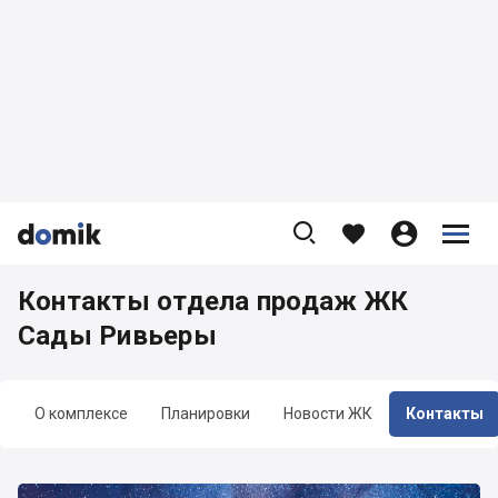









Контакты отдела продаж ЖК
Сады Ривьеры
О комплексе
Планировки
Новости ЖК
Контакты