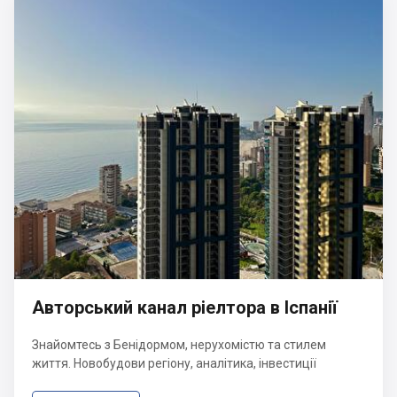
Авторський канал ріелтора в Іспанії
Знайомтесь з Бенідормом, нерухомістю та стилем
життя. Новобудови регіону, аналітика, інвестиції