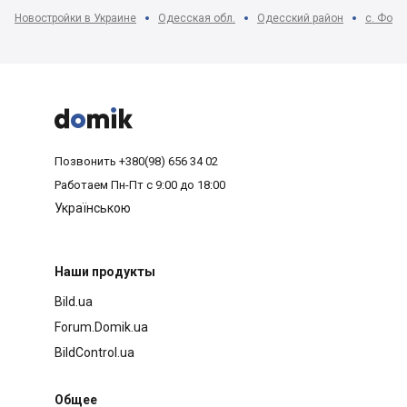
Новостройки в Украине
Одесская обл.
Одесский район
с. Фонт



Позвонить
+380(98) 656 34 02
Работаем
Пн-Пт с 9:00 до 18:00
Українською
Наши продукты
Bild.ua
Forum.Domik.ua
BildControl.ua
Общее