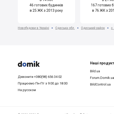
46
готових будинків
167
готових б
в 25 ЖК з 2013 року
в 76 ЖК з 20
Новобудови в Україні
Одеська обл.
Одеський район
с



Наші продук
Bild.ua
Дзвонити
+380(98) 656 34 02
Forum.Domik.u
Працюємо
Пн-Пт з 9:00 до 18:00
BildControl.ua
На русском