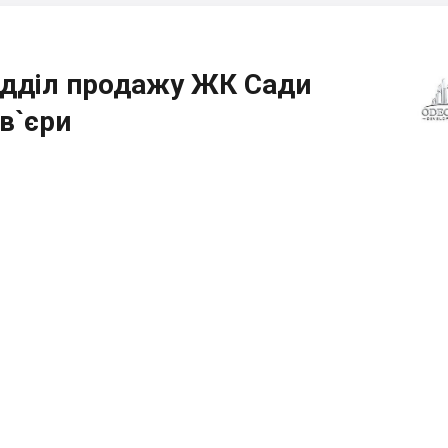
ідділ продажу ЖК Сади
ів`єри