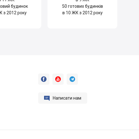
овий будинок
50
готових будинків
К з 2012 року
в 10 ЖК з 2012 року




Написати нам