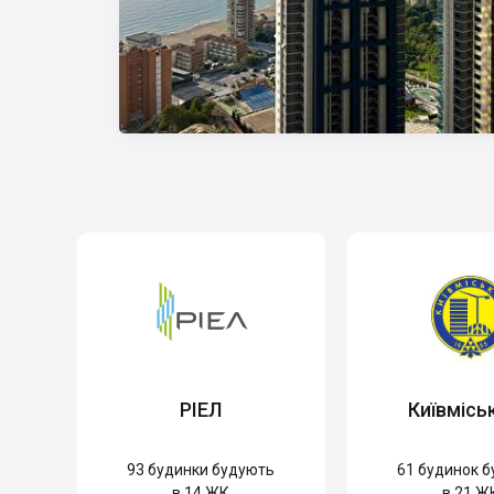
РІЕЛ
Київмісь
93
будинки будують
61
будинок б
в 14 ЖК
в 21 Ж