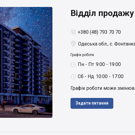
Відділ продажу
+380 (48) 793 70 70


Одеська обл., с. Фонтанка
Графік роботи
Пн - Пт
9:00 - 19:00

Сб - Нд
10:00 - 17:00

Графік роботи може змінюват
Задати питання