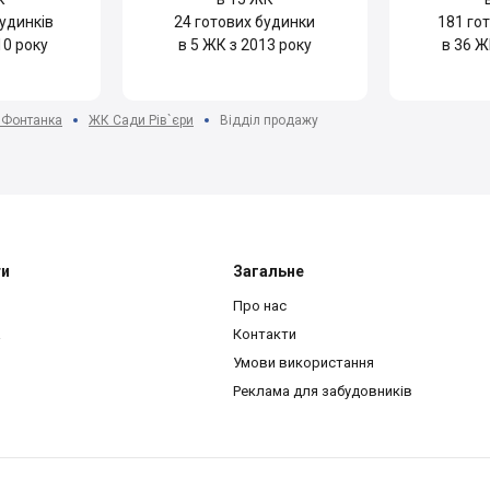
удинків
24
готових будинки
181
гот
10 року
в 5 ЖК з 2013 року
в 36 Ж
. Фонтанка
ЖК Сади Рів`єри
Відділ продажу
ти
Загальне
Про нас
a
Контакти
Умови використання
Реклама для забудовників