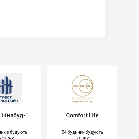
т Жилбуд-1
Comfort Life
нків будують
54
будинки будують
в 11 ЖК
в 9 ЖК