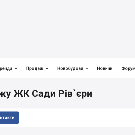



ренда
Продаж
Новобудови
Новини
Фору
жу ЖК Сади Рів`єри
нтакти