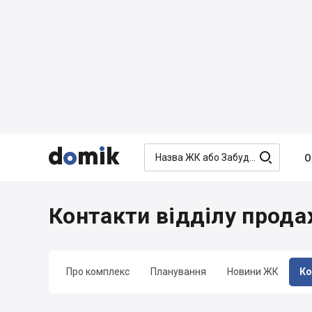




О
Контакти відділу прода
Про комплекс
Планування
Новини ЖК
Ко