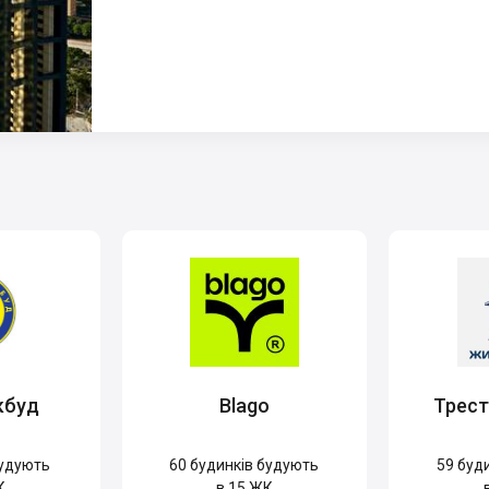
кбуд
Blago
Трес
удують
60
будинків будують
59
буди
К
в 15 ЖК